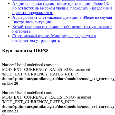
Акции Globalstar падают после презентации iPhone 13,
но остаются на высоком уровне, поскольку «загадочный
проект» продолжается.
Apple добавит спутниковые функции в iPhone на случай
Экстренной ситуации.
Китай завершил испытание собственного спутникового
интернета.
Спутниковый проект Минцифры для доступа в
интернет могут расширить
Курс валюты ЦБРФ
Notice
: Use of undefined constant
MOD_EXT_CURRENCY_RATES_RUB - assumed
'MOD_EXT_CURRENCY_RATES_RUB' in
/home/sputnikm/sputnikmag.ru/docs/modules/mod_ext_currency
on line
20
Notice
: Use of undefined constant
MOD_EXT_CURRENCY_RATES_INFO - assumed
'MOD_EXT_CURRENCY_RATES_INFO' in
/home/sputnikm/sputnikmag.ru/docs/modules/mod_ext_currency_
on line
21