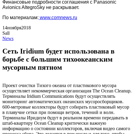
Финансовые подробности соглашения с Panasonic
Avionics AltegroSky не раскрывает.
По материалам:
www.comnews.ru
14
ноября
2018
Sall
News
Сеть Iridium будет использована в
борьбе с большим тихоокеанским
мусорным пятном
Проект очистки Тихого океана от пластикового мусора
осуществляет некоммерческая организация The Ocean Cleanup.
Терминалы Iridium Communications будут осуществлять
мониторинг автоматических океанских мусоросборщиков.
600-метровые коллекторы будут собирать пластиковый мусор
в плавучие сетки при помощи ветров, течений и волн.
Терминалы Иридиум будут в реальном времени передавать в
штаб-квартиру Ocean Cleanup критически важную
информацию о состоянии коллекторов, включая видео самого
процесса сбора. Это делается в том числе и для того, чтобы