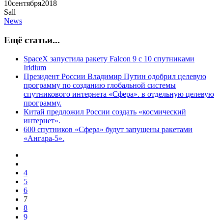
10
сентября
2018
Sall
News
Ещё статьи...
SpaceX запустила ракету Falcon 9 с 10 спутниками
Iridium
Президент России Владимир Путин одобрил целевую
программу по созданию глобальной системы
спутникового интернета «Сфера». в отдельную целевую
программу.
Китай предложил России создать «космический
интернет».
600 спутников «Сфера» будут запущены ракетами
«Ангара-5».
4
5
6
7
8
9