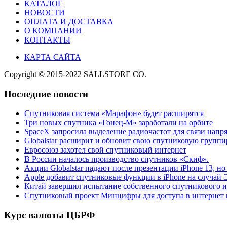
КАТАЛОГ
НОВОСТИ
ОПЛАТА И ДОСТАВКА
О КОМПАНИИ
КОНТАКТЫ
КАРТА САЙТА
Copyright © 2015-2022 SALLSTORE CO.
Последние новости
Спутниковая система «Марафон» будет расширятся
Три новых спутника «Гонец-М» заработали на орбите
SpaceX запросила выделение радиочастот для связи напр
Globalstar расширит и обновит свою спутниковую групп
Евросоюз захотел свой спутниковый интернет
В России началось производство спутников «Скиф».
Акции Globalstar падают после презентации iPhone 13, н
Apple добавит спутниковые функции в iPhone на случай 
Китай завершил испытание собственного спутникового и
Спутниковый проект Минцифры для доступа в интернет 
Курс валюты ЦБРФ