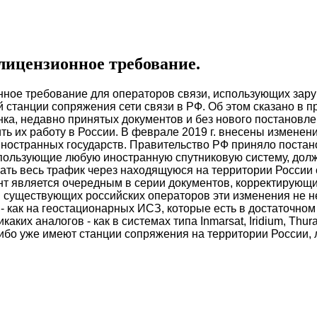
лицензионное требование.
ное требование для операторов связи, использующих зару
й станции сопряжения сети связи в РФ. Об этом сказано в 
ка, недавно принятых документов и без нового постановлен
ть их работу в России.
В феврале 2019 г. внесены изменен
иностранных государств. Правительство РФ приняло поста
использующие любую иностранную спутниковую систему, дол
кать весь трафик через находящуюся на территории России
мент является очередным в серии документов, корректирую
 существующих российских операторов эти изменения не не
 - как на геостационарных ИСЗ, которые есть в достаточном
каких аналогов - как в системах типа Inmarsat, Iridium, Thura
бо уже имеют станции сопряжения на территории России, л