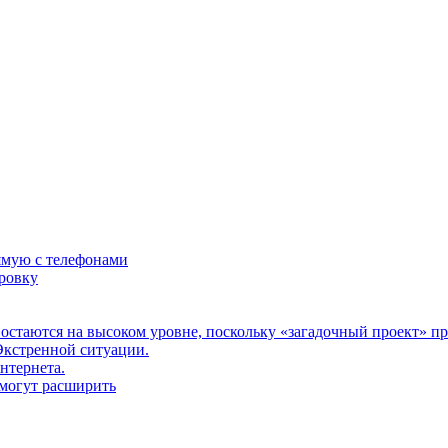
ямую с телефонами
ировку
о остаются на высоком уровне, поскольку «загадочный проект» п
Экстренной ситуации.
нтернета.
могут расширить