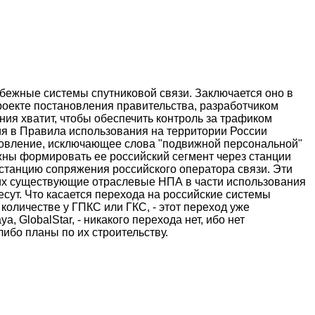
бежные системы спутниковой связи. Заключается оно в
проекте постановления правительства, разработчиком
ия хватит, чтобы обеспечить контроль за трафиком
ия в Правила использования на территории России
новление, исключающее слова "подвижной персональной"
жны формировать ее российский сегмент через станции
 станцию сопряжения российского оператора связи. Эти
щих существующие отраслевые НПА в части использования
сут. Что касается перехода на российские системы
 количестве у ГПКС или ГКС, - этот переход уже
ya, GlobalStar, - никакого перехода нет, ибо нет
ибо планы по их строительству.