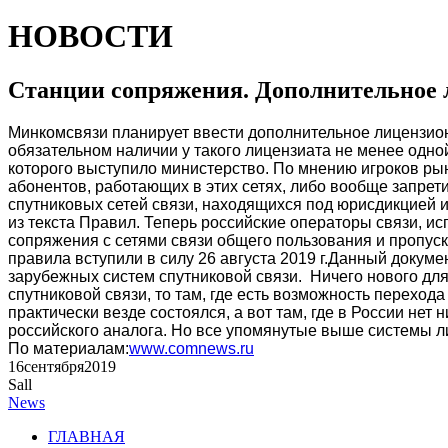
НОВОСТИ
Станции сопряжения. Дополнительное 
Минкомсвязи планирует ввести дополнительное лицензион
обязательном наличии у такого лицензиата не менее одно
которого выступило министерство. По мнению игроков рын
абонентов, работающих в этих сетях, либо вообще запрети
спутниковых сетей связи, находящихся под юрисдикцией 
из текста Правил. Теперь российские операторы связи, 
сопряжения с сетями связи общего пользования и пропус
правила вступили в силу 26 августа 2019 г.Данный доку
зарубежных систем спутниковой связи. Ничего нового для
спутниковой связи, то там, где есть возможность перехода
практически везде состоялся, а вот там, где в России нет ни
российского аналога. Но все упомянутые выше системы ли
По материалам:
www.comnews.ru
16
сентября
2019
Sall
News
ГЛАВНАЯ